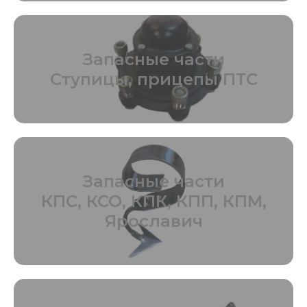
Запасные части
Ступицы, прицепы ПТС
Запасные части
КПС, КСО, КПК, КПП, КПМ,
Ярославич