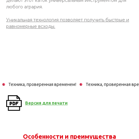
делают этот каток универсальным инструментом для
любого агрария.
Уникальная технология позволяет получить быстрые и
равномерные всходы.
еренная временем!
Техника, проверенная временем!
Техник
Версия для печати
Особенности и преимущества