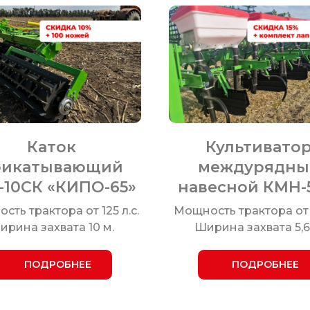
Каток
Культивато
рикатывающий
междурядны
-10СК «КИПО-65»
навесной КМН-
ть трактора от 125 л.с.
Мощность трактора от 5
ирина захвата 10 м.
Ширина захвата 5,6
ПОДРОБНЕЕ
ПОДРОБНЕЕ