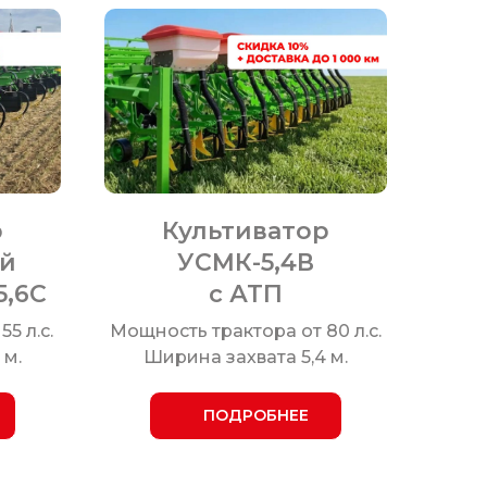
р
Культиватор
й
УСМК-5,4В
5,6С
с АТП
5 л.с.
Мощность трактора от 80 л.с.
 м.
Ширина захвата 5,4 м.
ПОДРОБНЕЕ