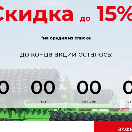
Скидка
15%
до
*на орудия из списка
до конца акции осталось:
0
00
00
и
часы
минуты
се
ЗАФ